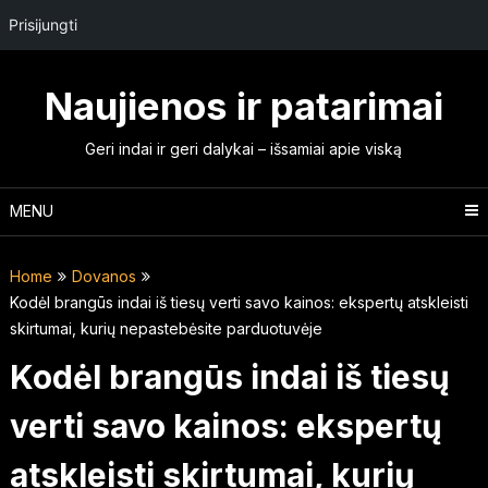
Prisijungti
Skip
to
Naujienos ir patarimai
content
Geri indai ir geri dalykai – išsamiai apie viską
MENU
Home
Dovanos
Kodėl brangūs indai iš tiesų verti savo kainos: ekspertų atskleisti
skirtumai, kurių nepastebėsite parduotuvėje
Kodėl brangūs indai iš tiesų
verti savo kainos: ekspertų
atskleisti skirtumai, kurių