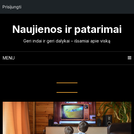
Prisijungti
Skip
to
Naujienos ir patarimai
content
Geri indai ir geri dalykai – išsamiai apie viską
MENU
Mėnuo:
2026 kovo