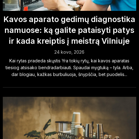
Kavos aparato gedimų diagnostika
namuose: ką galite pataisyti patys
ir kada kreiptis į meistrą Vilniuje
24 kovo, 2026
Kai rytas pradeda skųstis Yra tokių rytų, kai kavos aparatas
tiesiog atsisako bendradarbiauti. Spaudai mygtuką – tyla. Arba,
dar blogiau, kažkas burbuliuoja, šnypščia, bet puodelis...