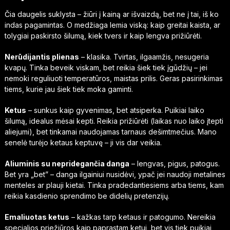
Čia daugelis suklysta – žiūri į kainą ar išvaizdą, bet ne į tai, iš ko
indas pagamintas. O medžiaga lemia viską: kaip greitai kaista, ar
tolygiai paskirsto šilumą, kiek tvers ir kaip lengva prižiūrėti.
Nerūdijantis plienas
– klasika. Tvirtas, ilgaamžis, nesugeria
kvapų. Tinka beveik viskam, bet reikia šiek tiek įgūdžių – jei
nemoki reguliuoti temperatūros, maistas prilis. Geras pasirinkimas
tiems, kurie jau šiek tiek moka gaminti.
Ketus
– sunkus kaip gyvenimas, bet atsiperka. Puikiai laiko
šilumą, idealus mėsai kepti. Reikia prižiūrėti (laikas nuo laiko įtepti
aliejumi), bet tinkamai naudojamas tarnaus dešimtmečius. Mano
senelė turėjo ketaus keptuvę – ji vis dar veikia.
Aliuminis su nepridegančia danga
– lengvas, pigus, patogus.
Bet yra „bet” – danga ilgainiui nusidėvi, ypač jei naudoji metalines
menteles ar plauji kietai. Tinka pradedantiesiems arba tiems, kam
reikia kasdienio sprendimo be didelių pretenzijų.
Emaliuotas ketus
– kažkas tarp ketaus ir patogumo. Nereikia
specialios priežiūros kaip paprastam ketui, bet vis tiek puikiai