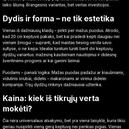
laiko šilumą. Brangesnis variantas, bet vertas investicijos.
Dydis ir forma – ne tik estetika
Vienas iš dažniausių klaidų – pirkti per mažus puodus. Atrodo,
kad 20 cm keptuvė pakaks, bet kai pradedi kepti daugiau nei
vienam žmogui – supranti, kad maistas tiesiog verda savo
sultyse, o ne kepa. Idealiai turėtum turėti bent dvi keptuvių
dydžių variantus: mažesnę kasdieniam naudojimui ir didesnę
šventinėms progoms ar kai gamini šeimai.
Puodams – panaši logika. Mažas puodas padažui ar kiaušiniams,
vidutinis sriubai, didelis – makaronams ar virimui didelei
kompanijai. Trijų dydžių rinkinys dažniausiai užtenka.
Kaina: kiek iš tikrųjų verta
mokėti?
Čia nėra universalaus atsakymo, bet yra viena taisyklė, kuria tikiu:
geriau nusipirkti vieną gerą keptuvę nei penkias pigias. Vienas