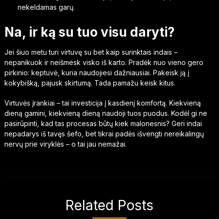
nekeldamas garų.
Na, ir ką su tuo visu daryti?
Jei šiuo metu turi virtuvę su bet kaip surinktais indais –
nepanikuok ir neišmesk visko iš karto. Pradėk nuo vieno gero
pirkinio: keptuvė, kuria naudojiesi dažniausiai. Pakeisk ją į
kokybišką, pajusk skirtumą. Tada pamažu keisk kitus.
Virtuvės įrankiai – tai investicija į kasdienį komfortą. Kiekvieną
dieną gamini, kiekvieną dieną naudoji tuos puodus. Kodėl gi ne
pasirūpinti, kad tas procesas būtų kiek malonesnis? Geri indai
nepadarys iš tavęs šefo, bet tikrai padės išvengti nereikalingų
nervų prie viryklės – o tai jau nemažai.
Related Posts