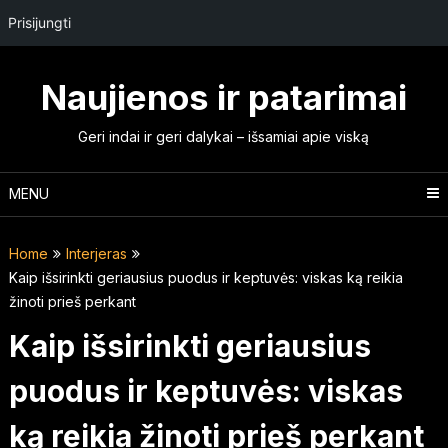
Prisijungti
Skip
to
Naujienos ir patarimai
content
Geri indai ir geri dalykai – išsamiai apie viską
MENU
Home
Interjeras
Kaip išsirinkti geriausius puodus ir keptuvės: viskas ką reikia
žinoti prieš perkant
Kaip išsirinkti geriausius
puodus ir keptuvės: viskas
ką reikia žinoti prieš perkant