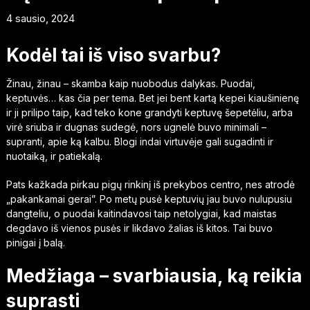
4 sausio, 2024
Kodėl tai iš viso svarbu?
Žinau, žinau – skamba kaip nuobodus dalykas. Puodai,
keptuvės… kas čia per tema. Bet jei bent kartą kepei kiaušinienę
ir ji prilipo taip, kad teko kone grandyti keptuvę šepetėliu, arba
virė sriuba ir dugnas sudegė, nors ugnelė buvo minimali –
supranti, apie ką kalbu. Blogi indai virtuvėje gali sugadinti ir
nuotaiką, ir patiekalą.
Pats kažkada pirkau pigų rinkinį iš prekybos centro, nes atrodė
„pakankamai gerai”. Po metų pusė keptuvių jau buvo nulupusiu
dangteliu, o puodai kaitindavosi taip netolygiai, kad maistas
degdavo iš vienos pusės ir likdavo žalias iš kitos. Tai buvo
pinigai į balą.
Medžiaga – svarbiausia, ką reikia
suprasti