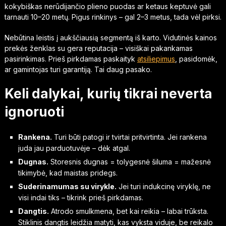
kokybiškas nerūdijančio plieno puodas ar ketaus keptuvė gali
tarnauti 10–20 metų. Pigus rinkinys – gal 2–3 metus, tada vėl pirksi.
Nebūtina leistis į aukščiausią segmentą iš karto. Vidutinės kainos
prekės ženklas su gera reputacija – visiškai pakankamas
pasirinkimas. Prieš pirkdamas paskaityk
atsiliepimus
, pasidomėk,
ar gamintojas turi garantiją. Tai daug pasako.
Keli dalykai, kurių tikrai neverta
ignoruoti
Rankena.
Turi būti patogi ir tvirtai pritvirtinta. Jei rankena
juda jau parduotuvėje – dėk atgal.
Dugnas.
Storesnis dugnas = tolygesnė šiluma = mažesnė
tikimybė, kad maistas pridegs.
Suderinamumas su virykle.
Jei turi indukcinę viryklę, ne
visi indai tiks – tikrink prieš pirkdamas.
Dangtis.
Atrodo smulkmena, bet kai reikia – labai trūksta.
Stiklinis dangtis leidžia matyti, kas vyksta viduje, be reikalo