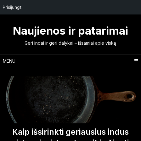
Prisijungti
Skip
to
Naujienos ir patarimai
content
Geri indai ir geri dalykai – išsamiai apie viską
MENU
Kaip išsirinkti geriausius indus