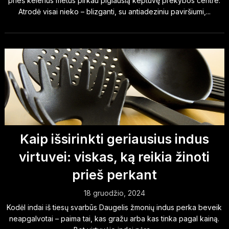
prieš kelerius metus pirkau pigiausią keptuvę prekybos centre.
Atrodė visai nieko – blizganti, su antiadeziniu paviršiumi,...
Kaip išsirinkti geriausius indus
virtuvei: viskas, ką reikia žinoti
prieš perkant
18 gruodžio, 2024
Kodėl indai iš tiesų svarbūs Daugelis žmonių indus perka beveik
neapgalvotai – paima tai, kas gražu arba kas tinka pagal kainą.