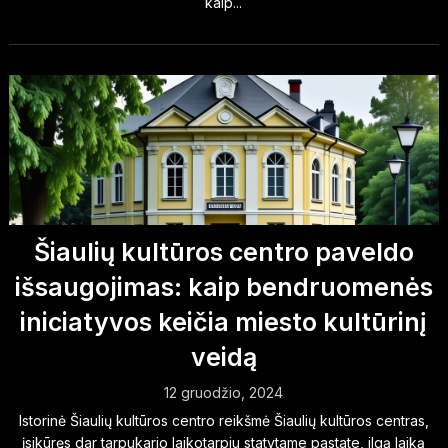
kaip...
Šiaulių kultūros centro paveldo
išsaugojimas: kaip bendruomenės
iniciatyvos keičia miesto kultūrinį
veidą
12 gruodžio, 2024
Istorinė Šiaulių kultūros centro reikšmė Šiaulių kultūros centras,
įsikūręs dar tarpukario laikotarpiu statytame pastate, ilgą laiką