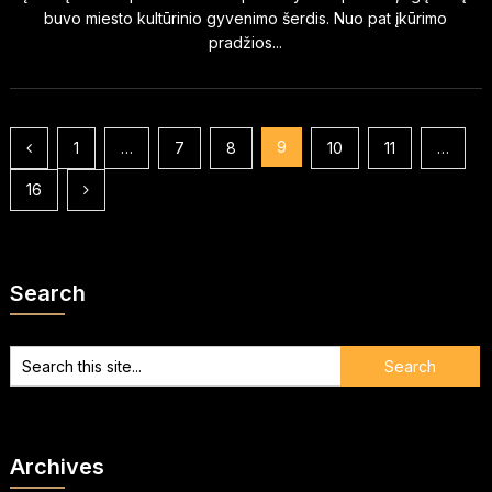
buvo miesto kultūrinio gyvenimo šerdis. Nuo pat įkūrimo
pradžios...
Įrašų
9
1
…
7
8
10
11
…
puslapiavimas
16
Search
Archives